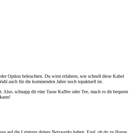
der Option beleuchten. Du wirst erfahren, wie schnell diese Kabel
 Wahl auch für die kommenden Jahre noch topaktuell ist.
t. Also, schnapp dir eine Tasse Kaffee oder Tee, mach es dir bequem
 kann!
fluss auf die Leistung deines Netzwerks haben. Egal, ob du zu Hause