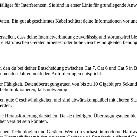
lliger für Interferenzen. Sie sind in erster Linie für grundlegende A
Daten. Ein gut abgeschirmtes Kabel schützt deine Informationen vor un
rstellen, dass deine Internetverbindung zuverlässig und störungsfrei bl
elektronischen Geräten arbeitest oder hohe Geschwindigkeiten benötig
, den du bei deiner Entscheidung zwischen Cat 7, Cat 6 und Cat 5 in Be
kommenden Jahren noch den Anforderungen entspricht.
er Fähigkeit, Datenübertragungsraten von bis zu 10 Gigabit pro Sekunde 
beln funktionieren, falls notwendig.
eten gute Geschwindigkeiten und sind abwärtskompatibel mit älteren Sta
erden.
ne Herausforderung darstellen. Da sie niedrigere Übertragungsraten b
her veraltet sein könnten.
t neuen Technologien und Geräten. Wenn du vorhast, in moderne Hardware