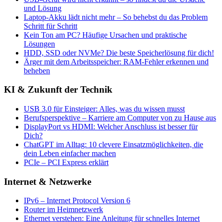
und Lösung
Laptop-Akku lädt nicht mehr – So behebst du das Problem
Schritt für Schritt
Kein Ton am PC? Häufige Ursachen und praktische
Lösungen
HDD, SSD oder NVMe? Die beste Speicherlösung für dich!
Ärger mit dem Arbeitsspeicher: RAM-Fehler erkennen und
beheben
KI & Zukunft der Technik
USB 3.0 für Einsteiger: Alles, was du wissen musst
Berufsperspektive – Karriere am Computer von zu Hause aus
DisplayPort vs HDMI: Welcher Anschluss ist besser für
Dich?
ChatGPT im Alltag: 10 clevere Einsatzmöglichkeiten, die
dein Leben einfacher machen
PCIe – PCI Express erklärt
Internet & Netzwerke
IPv6 – Internet Protocol Version 6
Router im Heimnetzwerk
Ethernet verstehen: Eine Anleitung für schnelles Internet