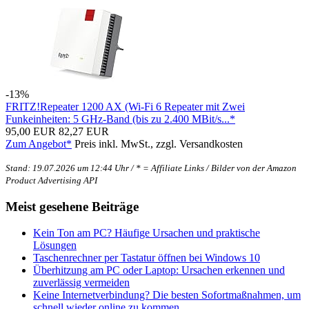
-13%
FRITZ!Repeater 1200 AX (Wi-Fi 6 Repeater mit Zwei
Funkeinheiten: 5 GHz-Band (bis zu 2.400 MBit/s...*
95,00 EUR
82,27 EUR
Zum Angebot*
Preis inkl. MwSt., zzgl. Versandkosten
Stand: 19.07.2026 um 12:44 Uhr / * = Affiliate Links / Bilder von der Amazon
Product Advertising API
Meist gesehene Beiträge
Kein Ton am PC? Häufige Ursachen und praktische
Lösungen
Taschenrechner per Tastatur öffnen bei Windows 10
Überhitzung am PC oder Laptop: Ursachen erkennen und
zuverlässig vermeiden
Keine Internetverbindung? Die besten Sofortmaßnahmen, um
schnell wieder online zu kommen