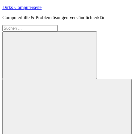
Zum
Dirks-Computerseite
Inhalt
Computerhilfe & Problemlösungen verständlich erklärt
springen
Suchen
nach:
Suchen