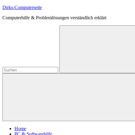
Zum
Dirks-Computerseite
Inhalt
Computerhilfe & Problemlösungen verständlich erklärt
springen
Suchen
nach:
Suchen
Home
PC & Softwarehilfe