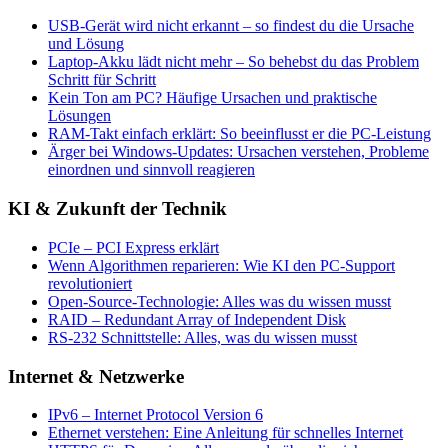
USB-Gerät wird nicht erkannt – so findest du die Ursache
und Lösung
Laptop-Akku lädt nicht mehr – So behebst du das Problem
Schritt für Schritt
Kein Ton am PC? Häufige Ursachen und praktische
Lösungen
RAM-Takt einfach erklärt: So beeinflusst er die PC-Leistung
Ärger bei Windows-Updates: Ursachen verstehen, Probleme
einordnen und sinnvoll reagieren
KI & Zukunft der Technik
PCIe – PCI Express erklärt
Wenn Algorithmen reparieren: Wie KI den PC-Support
revolutioniert
Open-Source-Technologie: Alles was du wissen musst
RAID – Redundant Array of Independent Disk
RS-232 Schnittstelle: Alles, was du wissen musst
Internet & Netzwerke
IPv6 – Internet Protocol Version 6
Ethernet verstehen: Eine Anleitung für schnelles Internet