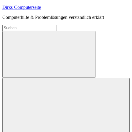
Zum
Dirks-Computerseite
Inhalt
Computerhilfe & Problemlösungen verständlich erklärt
springen
Suchen
nach:
Suchen