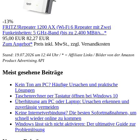
-13%
FRITZ!Repeater 1200 AX (Wi-Fi 6 Repeater mit Zwei
Funkeinheiten: 5 GHz-Band (bis zu 2.400 MBit/s...*
95,00 EUR
82,27 EUR
Zum Angebot*
Preis inkl. MwSt., zzgl. Versandkosten
Stand: 19.07.2026 um 12:44 Uhr / * = Affiliate Links / Bilder von der Amazon
Product Advertising API
Meist gesehene Beiträge
Kein Ton am PC? Häufige Ursachen und praktische
Lösungen
Taschenrechner per Tastatur öffnen bei Windows 10
Überhitzung am PC oder Laptop: Ursachen erkennen und
zuverlässig vermeiden
Keine Internetverbindung? Die besten Sofortmaßnahmen, um
schnell wieder online zu kommen
Windows lässt sich nicht aktivieren: Der ultimative Guide zur
Problemlösung