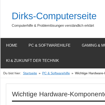
Zum
Inhalt
Dirks-Computerseite
springen
Computerhilfe & Problemlösungen verständlich erklärt
HOME
PC & SOFTWAREHILFE
GAMING & M
KI & ZUKUNFT DER TECHNIK
Du bist hier:
Startseite
PC & Softwarehilfe
Wichtige Hardware-
Wichtige Hardware-Komponenten