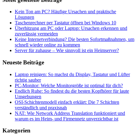
Kein Ton am PC? Häufige Ursachen und praktische
Lösungen
Taschenrechner per Tastatur öffnen bei Windows 10
Überhitzung am PC oder Laptop: Ursachen erkennen und
zuverlässig vermeiden
Keine Internetverbindung? Die besten Sofortmaßnahmen, um
schnell wieder online zu kommen
Server für zuhause – Wie sinnvoll ist ein Heimserver?
Neueste Beiträge
Laptop reinigen: So machst du Display, Tastatur und Lüfter
richtig sauber
PC-Monitor: Welche Monitorgröße ist optimal für dich?
Endlich Ruhe: So findest du die besten Kopfhörer für laute
Umgebungen
OSI-Schichtenmodell einfach erklärt: Die 7 Schichten
verständlich und praxisnah
NAT: Wie Network Address Translation funktioniert und
warum es im Heim- und Firmennetz unverzichtbar ist
Kategorien