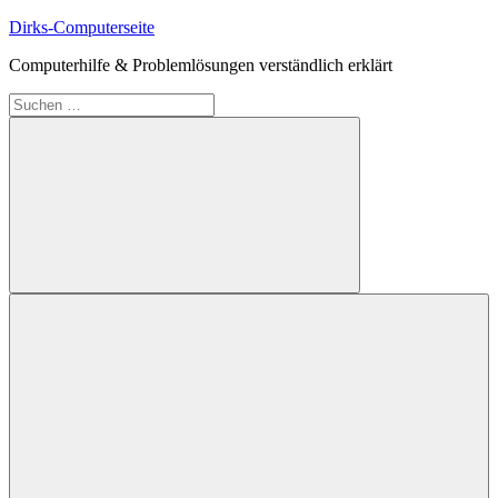
Zum
Dirks-Computerseite
Inhalt
Computerhilfe & Problemlösungen verständlich erklärt
springen
Suchen
nach:
Suchen