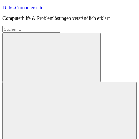
Zum
Dirks-Computerseite
Inhalt
Computerhilfe & Problemlösungen verständlich erklärt
springen
Suchen
nach:
Suchen