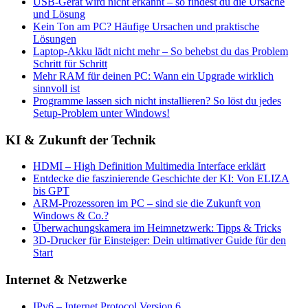
USB-Gerät wird nicht erkannt – so findest du die Ursache
und Lösung
Kein Ton am PC? Häufige Ursachen und praktische
Lösungen
Laptop-Akku lädt nicht mehr – So behebst du das Problem
Schritt für Schritt
Mehr RAM für deinen PC: Wann ein Upgrade wirklich
sinnvoll ist
Programme lassen sich nicht installieren? So löst du jedes
Setup-Problem unter Windows!
KI & Zukunft der Technik
HDMI – High Definition Multimedia Interface erklärt
Entdecke die faszinierende Geschichte der KI: Von ELIZA
bis GPT
ARM-Prozessoren im PC – sind sie die Zukunft von
Windows & Co.?
Überwachungskamera im Heimnetzwerk: Tipps & Tricks
3D-Drucker für Einsteiger: Dein ultimativer Guide für den
Start
Internet & Netzwerke
IPv6 – Internet Protocol Version 6